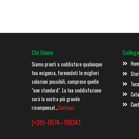
Chi Siamo
Collega
Hom
Siamo pronti a soddisfare qualunque
tua esigenza, fornendoti le migliori
Stor
soluzioni possibili, comprese quelle
Tecn
"non standard". La tua soddisfazione
Cata
sarà la nostra più grande
Cont
ricompensa!...
Continua
(+39)–0574–798341