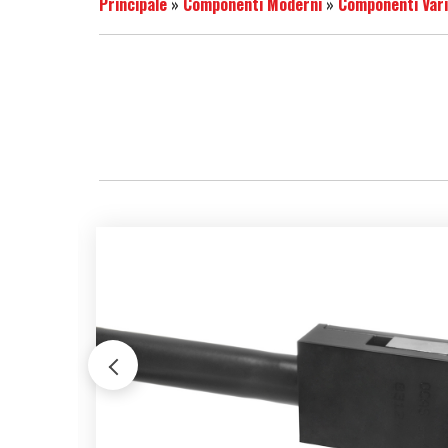
Principale
»
Componenti Moderni
»
Componenti Vari