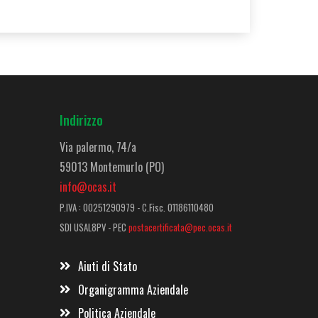
Indirizzo
Via palermo, 74/a
59013 Montemurlo (PO)
info@ocas.it
P.IVA : 00251290979 - C.Fisc. 01186110480
SDI USAL8PV - PEC
postacertificata@pec.ocas.it
Aiuti di Stato
Organigramma Aziendale
Politica Aziendale